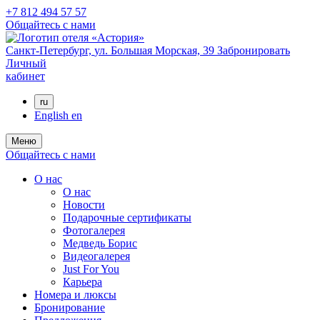
+7 812 494 57 57
Общайтесь с нами
Санкт-Петербург,
ул. Большая Морская, 39
Забронировать
Личный
кабинет
ru
English
en
Меню
Общайтесь с нами
О нас
О нас
Новости
Подарочные сертификаты
Фотогалерея
Медведь Борис
Видеогалерея
Just For You
Карьера
Номера и люксы
Бронирование