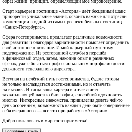
образ жизни, принцип, определяющий мое мировоззрение.
Старт карьеры в гостинице «Астория» даёт бесценный шанс
приобрести уникальные знания, освоить важные для отрасли
компетенции в одной из самых респектабельных гостиниц
«Санкт-Петербурга».
Сфера гостеприимства предлагает различные возможности
для развития и благодаря вариативности помогает определить
своё истинное призвание. И мой карьерный путь тому
подтверждение. Из ресторанной службы я перешёл
в финансовый отдел, затем, накопив опыт в различных
сферах, уже с богатым профессиональным портфолио достиг
должности генерального директора.
Вступая на нелёгкий путь гостеприимства, будьте готовы
не только наслаждаться достижениями, но и отвечать
на вызовы. И тогда ваша карьера в отеле станет
захватывающей частью биографии, способной вдохновить
многих. Интересные знакомства, привилегия делать чей‑то
день особенным, возможность каждый день быть совершеннее
себя вчерашнего — все это про работу в «Астории».
Добро пожаловать в мир гостеприимства!
Подробнее
Скрыть