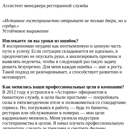
Ассистент менеджера ресторанной службы
«Истинное гостеприимство открывает не только двери, но и
сердца.»
Устойчивое выражение
Извлекаете ли вы уроки из ошибок?
Я воспринимаю неудачи как неотъемлемую и ценную часть
пути к успеху. Если ситуация складывается не идеально, я
предпочитаю не опускать руки, а анализировать причины и
выявлять недочеты, чтобы в следующий раз такую задачу
решить безупречно. Для меня каждая ошибка — шаг к росту.
Такой подход не разочаровывает, а способствует развитию и
мотивирует.
Как менялись ваши профессиональные цели в компании?
В 2012 году я устроился в «Асторию» официантом в
банкетную службу, и цели были простыми — попробовать
силы в пятизвездочном отеле и познакомиться со стандартами
сервиса. Но, погружаясь в работу, — будь то банкеты,
ресторан или обслуживание в номерах — мои цели
кардинально менялись. Меня увлекла индустрия
гостеприимства в целом. Я начал изучать профессиональную
литературу, следить за трендами и смотреть фильмы,