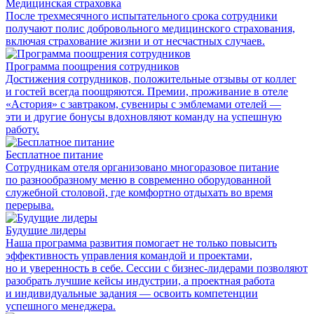
Медицинская страховка
После трехмесячного испытательного срока сотрудники
получают полис добровольного медицинского страхования,
включая страхование жизни и от несчастных случаев.
Программа поощрения сотрудников
Достижения сотрудников, положительные отзывы от коллег
и гостей всегда поощряются. Премии, проживание в отеле
«Астория» с завтраком, сувениры с эмблемами отелей —
эти и другие бонусы вдохновляют команду на успешную
работу.
Бесплатное питание
Сотрудникам отеля организовано многоразовое питание
по разнообразному меню в современно оборудованной
служебной столовой, где комфортно отдыхать во время
перерыва.
Будущие лидеры
Наша программа развития помогает не только повысить
эффективность управления командой и проектами,
но и уверенность в себе. Сессии с бизнес-лидерами позволяют
разобрать лучшие кейсы индустрии, а проектная работа
и индивидуальные задания — освоить компетенции
успешного менеджера.