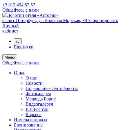
+7 812 494 57 57
Общайтесь с нами
Санкт-Петербург,
ул. Большая Морская, 39
Забронировать
Личный
кабинет
ru
English
en
Меню
Общайтесь с нами
О нас
О нас
Новости
Подарочные сертификаты
Фотогалерея
Медведь Борис
Видеогалерея
Just For You
Карьера
Номера и люксы
Бронирование