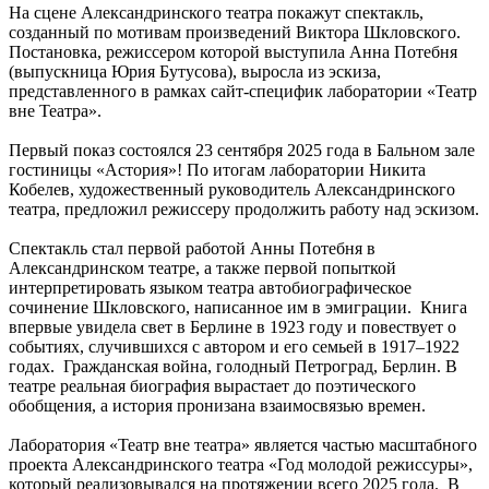
На сцене Александринского театра покажут спектакль,
созданный по мотивам произведений Виктора Шкловского.
Постановка, режиссером которой выступила Анна Потебня
(выпускница Юрия Бутусова), выросла из эскиза,
представленного в рамках сайт-специфик лаборатории «Театр
вне Театра».
Первый показ состоялся 23 сентября 2025 года в Бальном зале
гостиницы «Астория»! По итогам лаборатории Никита
Кобелев, художественный руководитель Александринского
театра, предложил режиссеру продолжить работу над эскизом.
Спектакль стал первой работой Анны Потебня в
Александринском театре, а также первой попыткой
интерпретировать языком театра автобиографическое
сочинение Шкловского, написанное им в эмиграции. Книга
впервые увидела свет в Берлине в 1923 году и повествует о
событиях, случившихся с автором и его семьей в 1917–1922
годах. Гражданская война, голодный Петроград, Берлин. В
театре реальная биография вырастает до поэтического
обобщения, а история пронизана взаимосвязью времен.
Лаборатория «Театр вне театра» является частью масштабного
проекта Александринского театра «Год молодой режиссуры»,
который реализовывался на протяжении всего 2025 года. В