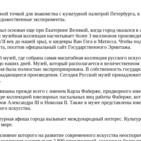
вной точкой для знакомства с культурной палитрой Петербурга, 
художественные эксперименты.
л основан еще при Екатерине Великой, когда город оказался в 
 музейная коллекция насчитывает более 3 миллионов произведе
II век до нашей эры), и шедевры Ван Гога и Матисса. Чтобы по
ита, посетив официальный сайт Государственного Эрмитажа.
музей, где собрана самая масштабная коллекция русского искус
и до наших дней. Музей, который располагается в величественно
я была полностью экспроприирована. В собственность государс
 выдающиеся произведения. Сегодня Русский музей принадлежит
.
связаны прежде всего с именем Карла Фаберже, придворного юв
ире коллекцией ювелирных пасхальных яиц работы Фаберже, ко
ов Александра III и Николая II. Также в музее представлены юв
ого искусства.
льтурная афиша города вызывает международный интерес. Культу
 мире.
 влияние которого на развитие современного искусства неоспор
о коллекция насчитывает 2 800 произведений, созданных более 