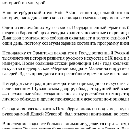
историей и культурой.
Наш петербургский отель Hotel Astoria станет идеальной отпра
история, наследие советского периода и смелые современные 
Один из величайших музеев мира, Государственный Эрмитаж бы
шедевра барочной архитектуры хранятся несметные сокровища:
Диапазон эрмитажного собрания охватывает и золото скифов (V
один день, поэтому советуем заранее составить программу виз
Неподалеку от Эрмитажа находится и Государственный Русский 
тысячелетняя история развития русского искусства с IX века 
империи. После большевистской революции 1917 года коллекци
искусства шедевры, как «Черный квадрат» Малевича и другие
галерей. Здесь проводятся интереснейшие временные выставки
Петербургские традиции декоративно-прикладного искусства 
великолепном Шуваловском дворце, обладает крупнейшей в м
— пасхальные яйца, созданные по заказу российских император
личного обихода и другие произведения декоративно-прикладн
Сегодня творческая жизнь Петербурга вновь на подъеме, а ку
руководимый Дашей Жуковой, был отмечен критиками во всем
В последние годы все большее внимание уделяется стрит-арту,
искусства Эрарта, который является крупнейшим в России. Ег