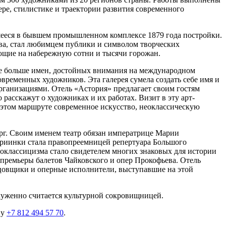
ере, стилистике и траектории развития современного
вшееся в бывшем промышленном комплексе 1879 года постройки.
тва, стал любимцем публики и символом творческих
ющие на набережную сотни и тысячи горожан.
 все больше имен, достойных внимания на международном
ременных художников. Эта галерея сумела создать себе имя и
рганизациями. Отель «Астория» предлагает своим гостям
асскажут о художниках и их работах. Визит в эту арт-
 этом маршруте современное искусство, неоклассическую
ург. Своим именем театр обязан императрице Марии
Мариинки стала правопреемницей репертуара Большого
еоклассицизма стало свидетелем многих знаковых для истории
 премьеры балетов Чайковского и опер Прокофьева. Отель
нцовщики и оперные исполнители, выступавшие на этой
служенно считается культурной сокровищницей.
ну
+7 812 494 57 70
.