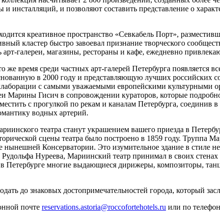
ы и инсталляций, и позволяют составить представление о характ
находится креативное пространство «Севкабель Порт», размести
ивный кластер быстро завоевал признание творческого сообщес
арт-галереи, магазины, рестораны и кафе, ежедневно привлека
 то же время среди частных арт-галерей Петербурга появляется
снованную в 2000 году и представляющую лучших российских сов
коллаборации с самыми уважаемыми европейскими культурными о
и Марины Гисич в сопровождении кураторов, которые подробно р
естить с прогулкой по рекам и каналам Петербурга, соединив в
романтику водных артерий.
Мариинского театра станут украшением вашего приезда в Петерб
сторической сцены театра было построено в 1859 году. Труппа 
те нынешней Консерватории. Это изумительное здание в стиле н
и Рудольфа Нуреева, Мариинский театр принимал в своих стенах
м в Петербурге многие выдающиеся дирижеры, композиторы, та
подать до знаковых достопримечательностей города, который за
ронной почте
reservations.astoria@roccofortehotels.ru
или по телефо