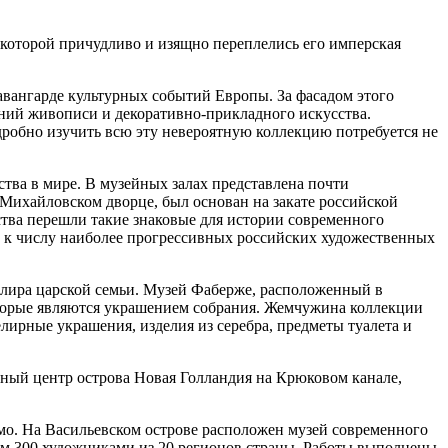
в которой причудливо и изящно переплелись его имперская
авангарде культурных событий Европы. За фасадом этого
ний живописи и декоративно-прикладного искусства.
дробно изучить всю эту невероятную коллекцию потребуется не
ства в мире. В музейных залах представлена почти
м Михайловском дворце, был основан на закате российской
тва перешли такие знаковые для истории современного
 к числу наиболее прогрессивных российских художественных
елира царской семьи. Музей Фаберже, расположенный в
торые являются украшением собрания. Жемчужина коллекции
елирные украшения, изделия из серебра, предметы туалета и
рный центр острова Новая Голландия на Крюковом канале,
имо. На Васильевском острове расположен музей современного
чем 300 художниками из 20 регионов страны. Работы выполнены