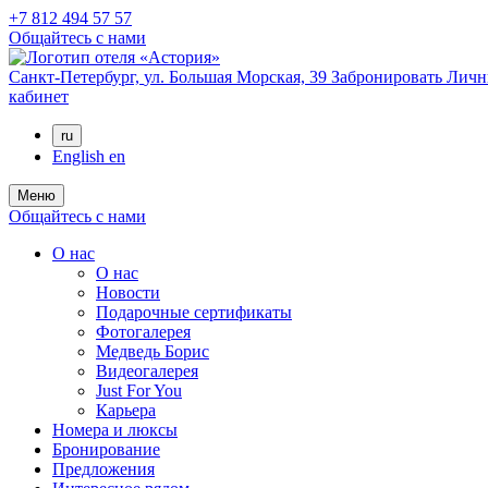
+7 812 494 57 57
Общайтесь с нами
Санкт-Петербург,
ул. Большая Морская, 39
Забронировать
Личн
кабинет
ru
English
en
Меню
Общайтесь с нами
О нас
О нас
Новости
Подарочные сертификаты
Фотогалерея
Медведь Борис
Видеогалерея
Just For You
Карьера
Номера и люксы
Бронирование
Предложения