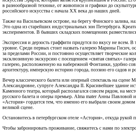
в разнообразной технике, от живописи и графики до скульптур
российского искусства с начала ХХ века до наших дней.
Также на Васильевском острове, на берегу Финского залива, 
Это одна из старейших индустриальных зон Петербурга. Креат
экспериментов. В бывших складских помещениях разместились 
Экспрессия и дерзость граффити придутся по вкусу не всем. В
уровне. Среди первых стоит назвать галерею Марины Гисич, о
за пределами России, и постоянно осуществляет творческие 
эксклюзивную экскурсию с посещением «святая святых» галере
галерею, расположенную на набережной Фонтанки, удобно совм
архитектуру, имперскую историю города, поэзию его садов и 
Вечер классического балета или оперный спектакль на сцене 
Александровне, супруге Александра II. Красивейшее здание и
Каменного театра, который располагался совсем рядом, на мес
русского балета и оперы премьер. Alma mater Анны Павловой 
«Астория» гордится тем, что именно его выбрали своим домо
великой сцене.
Остановитесь в петербургском отеле «Астория», откуда рукой 
Чтобы забронировать проживание, свяжитесь с нами по элект