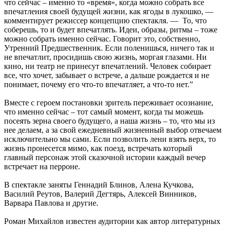
что сейчас – именно то «время», когда можно собрать все
впечатления своей будущей жизни, как ягоды в лукошко, —
комментирует режиссер концепцию спектакля. — То, что
соберешь, то и будет впечатлять. Идеи, образы, ритмы – тоже
можно собрать именно сейчас. Говорит это, собственно,
Утренний Предшественник. Если поленишься, ничего так и
не впечатлит, просидишь свою жизнь, моргая глазами. Ни
кино, ни театр не принесут впечатлений. Человек собирает
все, что хочет, забывает о встрече, а дальше рождается и не
понимает, почему его что-то впечатляет, а что-то нет.”
Вместе с героем постановки зритель переживает осознание,
что именно сейчас – тот самый момент, когда ты можешь
посеять зерна своего будущего, а наша жизнь – то, что мы из
нее делаем, а за свой ежедневный жизненный выбор отвечаем
исключительно мы сами. Если позволить лени взять верх, то
жизнь пронесется мимо, как поезд, встречать который
главный персонаж этой сказочной истории каждый вечер
встречает на перроне.
В спектакле заняты Геннадий Блинов, Алена Кучкова,
Василий Реутов, Валерий Дегтярь, Алексей Винников,
Варвара Павлова и другие.
Роман Михайлов известен аудитории как автор литературных