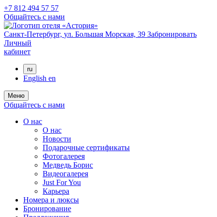
+7 812 494 57 57
Общайтесь с нами
Санкт-Петербург,
ул. Большая Морская, 39
Забронировать
Личный
кабинет
ru
English
en
Меню
Общайтесь с нами
О нас
О нас
Новости
Подарочные сертификаты
Фотогалерея
Медведь Борис
Видеогалерея
Just For You
Карьера
Номера и люксы
Бронирование