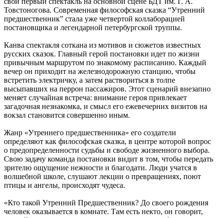
свой первый спектакль на основной сцене БДТ им. Г. А.
Товстоногова. Современная философская сказка “Утренний
предшественник” стала уже четвертой коллаборацией
постановщика и легендарной петербургской труппы.
Канва спектакля соткана из мотивов и сюжетов известных
русских сказок. Главный герой постановки идет по жизни
привычным маршрутом по знакомому расписанию. Каждый
вечер он приходит на железнодорожную станцию, чтобы
встретить электричку, а затем раствориться в толпе
высыпавших на перрон пассажиров. Этот сценарий внезапно
меняет случайная встреча: внимание героя привлекает
загадочная незнакомка, и смысл его ежевечерних визитов на
вокзал становится совершенно иным.
Жанр «Утреннего предшественника» его создатели
определяют как философская сказка, в центре которой вопрос
о предопределенности судьбы и свободе жизненного выбора.
Свою задачу команда постановки видит в том, чтобы передать
зрителю ощущение нежности и благодати. Люди учатся в
волшебной школе, слушают лекции о превращениях, поют
птицы и ангелы, происходят чудеса.
«Кто такой Утренний Предшественник? До своего рождения
человек оказывается в комнате. Там есть некто, он говорит,